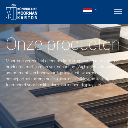
Onze producten
Moorman veredelt al decennia karton, papier en gerelateerde
producten met zorg en vakmanschap. Wij bieden een uniek
assortiment van hoogwaardige kwaliteit, waaronder
passepartoutkarton, museumkarton, zelfklevend karton,
foamboard voor boekbinders, kartonnen displays, etc.