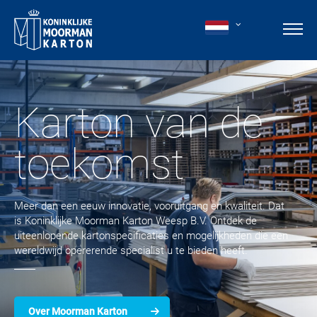
Karton van de
toekomst
Meer dan een eeuw innovatie, vooruitgang en kwaliteit. Dat
is Koninklijke Moorman Karton Weesp B.V. Ontdek de
uiteenlopende kartonspecificaties en mogelijkheden die een
wereldwijd opererende specialist u te bieden heeft.
Over Moorman Karton