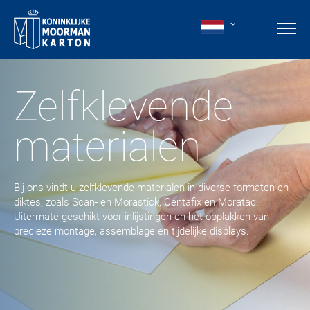
Zelfklevende
materialen
Bij ons vindt u zelfklevende materialen in diverse formaten en
diktes, zoals Scan- en Morastick, Centafix en Moratac.
Uitermate geschikt voor inlijstingen en het opplakken van
precieze montage, assemblage en tijdelijke displays.